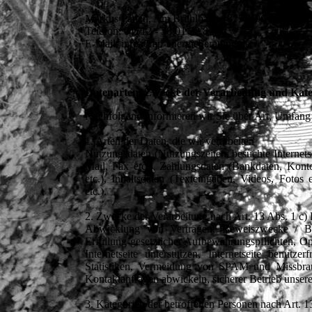
Markus Patten, Am Brühlbach 13, 55496 Argenthal
Telefon: 01512 - 38 01 22 8
E-Mail: info@mp-energieberatung.de
Datenarten, Zwecke der Verarbeitung und Kate
Nachfolgend informieren wir Sie über Art, Umfan
1. Arten der Daten, die wir verarbeiten
Nutzungsdaten (Nutzungszeiten, besuchte Internets
Mail, Fax etc.), Zahlungsdaten (Bankdaten, Kontod
etc.), Inhaltsdaten (Texteingaben, Videos, Foto
etc.).
2. Zwecke der Verarbeitung nach Art. 13 Abs. 1 
Abwicklung von Verträgen, Beweiszwecke / Bew
Erfüllung gesetzlicher Aufbewahrungspflichten, Op
Internetseite unterstützen, Internetseite benutzer
Statistiken, Vermeidung von SPAM und Missbra
Kontaktanfragen abwickeln, sicherer Betrieb unserer
3. Kategorien der betroffenen Personen nach Art.