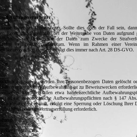
und Auftragsverarbeiter
keine Daten an Dritte weiter. Sollte dies doch der Fall sein, dann
en Rechtsgrundlagen z.B. bei der Weitergabe von Daten aufgrund ge
pflichtung zur Herausgabe der Daten zum Zwecke der Strafverf
Rechte am geistigen Eigentum. Wenn im Rahmen einer Verein
aten weitergegeben werden, erfolgt dies immer nach Art. 28 DS-GVO.
drücklich angegeben, werden Ihre personenbezogen Daten gelöscht od
 sei denn deren weitere Aufbewahrung ist zu Beweiszwecken erforderl
genstehen. Darunter fallen etwa handelsrechtliche Aufbewahrungspf
re) sowie steuerrechtliche Aufbewahrungspflichten nach § 147 Ab
ewahrungsfrist abläuft, erfolgt eine Sperrung oder Löschung Ihrer D
sabschluss oder zur Vertragserfüllung erforderlich.
indung
 oder Profiling ein.