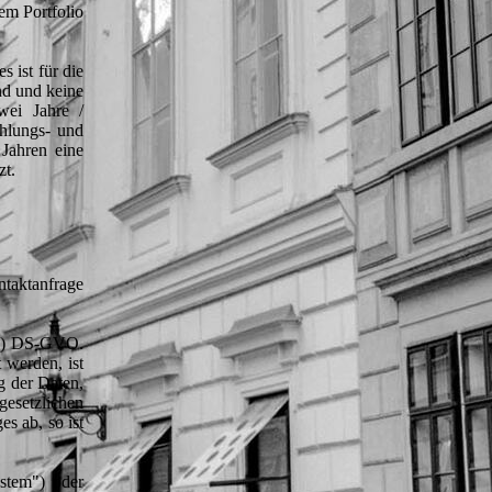
em Portfolio
 ist für die
nd und keine
wei Jahre /
ahlungs- und
Jahren eine
zt.
taktanfrage
. a) DS-GVO.
 werden, ist
g der Daten,
esetzlichen
s ab, so ist
stem") oder