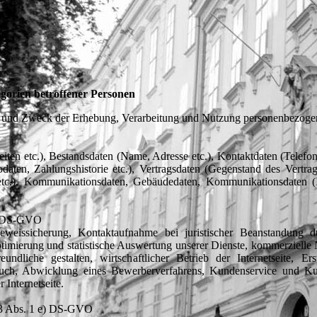
gorien betroffener Personen
g und Zweck der Erhebung, Verarbeitung und Nutzung personenbezoge
eiten etc.), Bestandsdaten (Name, Adresse etc.), Kontaktdaten (Telef
aten, Zahlungshistorie etc.), Vertragsdaten (Gegenstand des Vertrag
s etc.), Kommunikationsdaten, Gebäudedaten, Kommunikationsdaten (
c) DS-GVO
eissicherung, Kontaktaufnahme bei juristischer Beanstandung du
timierung und statistische Auswertung unserer Dienste, kommerzielle
freundliche gestalten, wirtschaftlicher Betrieb der Internetseite, Er
uch, Abwicklung eines Bewerberverfahrens, Kundenservice und Ku
 Internetseite.
 13 Abs. 1 e) DS-GVO