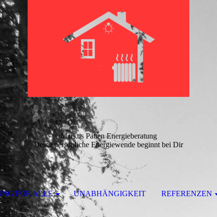
Markus Patten Energieberatung
Deine persönliche Energiewende beginnt bei Dir
NG FÜR ALLE
UNABHÄNGIGKEIT
REFERENZEN