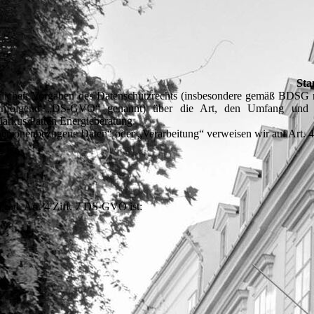
Sta
zlichen Vorgaben des Datenschutzrechts (insbesondere gemäß BDSG n
nachfolgend „DS-GVO“ genannt) über die Art, den Umfang und
arkus Patten Energieberatung.
„personenbezogene Daten“ oder „Verarbeitung“ verweisen wir auf Art
.S.d. Art. 4 Ziff. 7 DS-GVO ist: