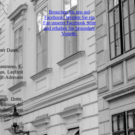
Besuchen Sie uns auf
Facebook! Werden Sie ein
Fan unserer Facebook Seite
und erhalten Sie besondere
Vorteile.
ner Daten.
onnummer, E-
es, Laufzeit
IP-Adressen
rch Dritte,
 Nutzung der
stellung von
ndenpflege,