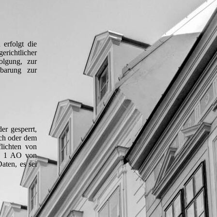
 erfolgt die
richtlicher
olgung, zur
barung zur
er gesperrt,
ich oder dem
lichten von
s. 1 AO von
aten, es sei