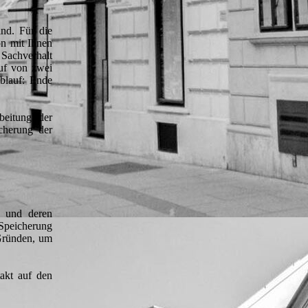
ind. Für die
on mit Ihnen
 Sachverhalt
auf von zwei
Ablauf: Ende
beitung der
cherung der
e und deren
 Speicherung
 Gründen, um
akt auf den