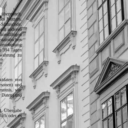
übermittelt.
des Nutzers,
Statuscode,
 mit anderen
ionsfähigen
tatistischen
verarbeitung
on 394 Tagen
ewahrung zu
ktdaten von
rsonen) und
nntnis, wer
r Daten) und
.B. Übergabe
lich oder es