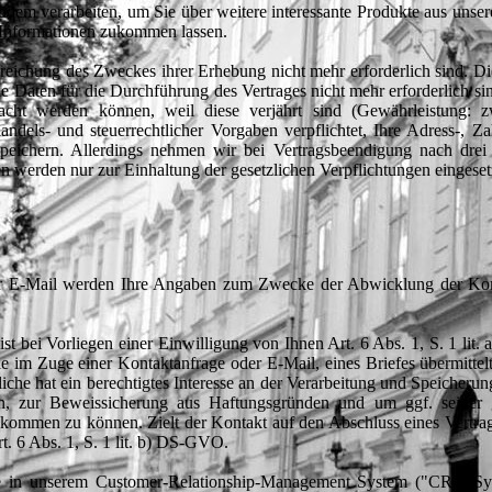
em verarbeiten, um Sie über weitere interessante Produkte aus unser
n Informationen zukommen lassen.
reichung des Zweckes ihrer Erhebung nicht mehr erforderlich sind. Dies
e Daten für die Durchführung des Vertrages nicht mehr erforderlich si
ht werden können, weil diese verjährt sind (Gewährleistung: z
andels- und steuerrechtlicher Vorgaben verpflichtet, Ihre Adress-, Z
peichern. Allerdings nehmen wir bei Vertragsbeendigung nach drei 
en werden nur zur Einhaltung der gesetzlichen Verpflichtungen eingeset
er E-Mail werden Ihre Angaben zum Zwecke der Abwicklung der Kon
ist bei Vorliegen einer Einwilligung von Ihnen Art. 6 Abs. 1, S. 1 lit
e im Zuge einer Kontaktanfrage oder E-Mail, eines Briefes übermittelt
iche hat ein berechtigtes Interesse an der Verarbeitung und Speicherun
, zur Beweissicherung aus Haftungsgründen und um ggf. seiner g
ommen zu können. Zielt der Kontakt auf den Abschluss eines Vertrage
t. 6 Abs. 1, S. 1 lit. b) DS-GVO.
e in unserem Customer-Relationship-Management System ("CRM-Sy