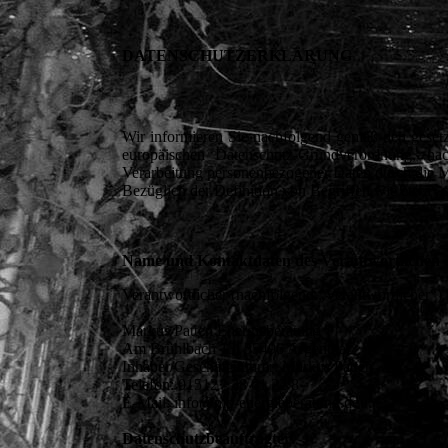
DATENSCHUTZERKLÄRUNG
Wir informieren Sie nachfolgend gemäß den geset
europäischen Datenschutz-Grundverordnung, 
Verarbeitung personenbezogener Daten durch die M
Bezüglich der Definition von Begriffen wie etwa 
Name und Kontaktdaten des Verantwortlichen
Verantwortlicher (nachfolgend „Verantwortlicher“) i
Markus Patten Energieberatung
Am Brühlbach 13, 55496 Argenthal
Inhaber/Geschäftsführer: Markus Patten
Telefon: 01512 - 38 01 22 8
E-Mail: info@mp-energieberatung.de
Datenschutzbeauftragter