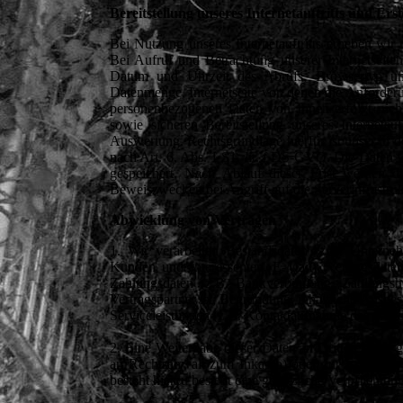
Bereitstellung unseres Internetauftritts und Erst
Bei Nutzung unseres Internetauftritts erheben wir
Bei Aufruf und Betrachtung unserer Internetseiten
Datum und Uhrzeit des Abrufs, Browsertyp und B
Datenmenge, Internetseite von denen die Anforde
personenbezogenen Daten von Ihnen erfolgt nich
sowie sicheren Bereitstellung unseres Internetau
Auswertung. Rechtsgrundlage hierfür ist unser in 
nach Art. 6, Abs. 1 S1, lit. f DS-GVO. Die Daten 
gespeichert. Nach Ablauf dieser Frist werden d
Beweiszwecken bei Angriff auf die Serverinfrastru
Abwicklung von Verträgen
1. Wir verarbeiten Bestandsdaten (z.B. Untern
Kunden und Interessenten, E-Mail), Vertragsda
Zahlungsdaten (z.B. Bankverbindung, Zahlungshis
Vertragspartner ist; Begründung, inhaltliche Ausge
Serviceleistungen (z.B. Kontaktaufnahme des Kunde
2. Eine Weitergabe dieser Daten an Dritte erfolgt 
an Rechtsanwalt zum Inkasso) oder zur Erfüllung 
besteht hierzu besteht eine gesetzliche Verpflichtu