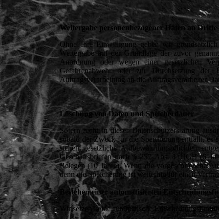
Weitergabe personenbezogener Daten an Dritte 
Ohne Ihre Einwilligung geben wir grundsätzlich 
Weitergabe auf der Grundlage der zuvor genannt
Anordnung oder wegen einer gesetzlichen Ver
Gefahrenabwehr oder zur Durchsetzung der 
Auftragsverarbeitung an die Auftragsverarbeiter D
Löschung von Daten und Speicherdauer
Sofern nicht in dieser Datenschutzerklärung aus
sobald der Zweck für die Speicherung entfällt, es
stehen gesetzliche Aufbewahrungspflichten entge
Geschäftsbriefen nach § 257 Abs. 1 HGB (6 Jah
Belegen (10 Jahre). Wenn die vorgeschriebene Aufb
denn die Speicherung ist weiterhin für einen Vertrag
Bestehen einer automatisierten Entscheidungsf
Wir setzen keine automatische Entscheidungsfindung