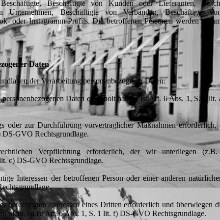
 Beschäftigte, Beschäftigte von Kunden oder Lieferanten, Besch
hen Unternehmen, Beschäftigte von Verbänden, Beschäftigte vo
book- oder Instagramm-Profils. Die betroffenen Personen werden zus
ezogener Daten
rundlagen der Verarbeitung personenbezogener Daten:
g personenbezogenen Daten eingeholt haben, ist Art. 6 Abs. 1, S. 1 li
ags oder zur Durchführung vorvertraglicher Maßnahmen erforderlich, 
t. b) DS-GVO Rechtsgrundlage.
chtlichen Verpflichtung erforderlich, der wir unterliegen (z.B. 
1 lit. c) DS-GVO Rechtsgrundlage.
chtige Interessen der betroffenen Person oder einer anderen natürlich
 Rechtsgrundlage.
er berechtigten Interessen eines Dritten erforderlich und überwiegen d
n nicht, so ist Art. 6 Abs. 1, S. 1 lit. f) DS-GVO Rechtsgrundlage.