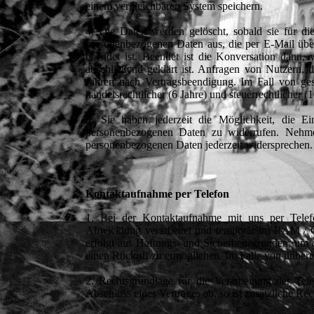
einem vergleichbaren System speichern.
4. Die Daten werden gelöscht, sobald sie für di
personenbezogenen Daten aus, die per E-Mail über
beendet ist. Beendet ist die Konversation dann,
abschließend geklärt ist. Anfragen von Nutzern, 
Jahren nach Vertragsbeendigung. Im Fall von ges
handelsrechtlicher (6 Jahre) und steuerrechtlicher 
5. Sie haben jederzeit die Möglichkeit, die 
personenbezogenen Daten zu widerrufen. Nehme
personenbezogenen Daten jederzeit widersprechen.
Kontaktaufnahme per Telefon
1. Bei der Kontaktaufnahme mit uns per Telef
Abwicklung verarbeitet und temporär im RAM / Ca
erfolgt aus Haftungs- und Sicherheitsgründen, um
einen Rückruf zu ermöglichen. Im Falle von unber
2. Rechtsgrundlage für die Verarbeitung der Tel
Abschluss eines Vertrages ab, so ist zusätzliche Re