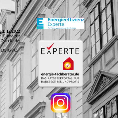
nd: 12/2022
.F. und der
 Zweck der
. 4 DS-GVO.