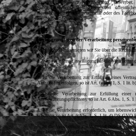
Kunden, Lieferanten, Interessenten, Bewerber,
Subunternehmern, Beschäftigte von öffentlic
Besucher/Nutzer der Internetseite oder des Face
als „Nutzer“ bezeichnet.
Rechtsgrundlagen der Verarbeitung personenb
Nachfolgend Informieren wir Sie über die Rechtsg
1. Wenn wir Ihre Einwilligung für die Verarbeitun
Rechtsgrundlage.
2. Ist die Verarbeitung zur Erfüllung eines Vertr
Anfrage hin erfolgen, so ist Art. 6 Abs. 1, S. 1 li
3. Ist die Verarbeitung zur Erfüllung einer re
Aufbewahrungspflichten), so ist Art. 6 Abs. 1, S. 
4. Ist die Verarbeitung erforderlich, um lebenswi
schützen, so ist Art. 6 Abs. 1, S. 1 lit. d) DS-GVO
5. Ist die Verarbeitung zur Wahrung unserer oder d
Ihre Interessen oder Grundrechte und Grundfreiheite