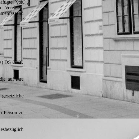
äftigte von
n Vereinen,
ammenfassend
t. a) DS-GVO
die auf Ihre
gesetzliche
en Person zu
iesbezüglich