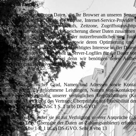
ellung von Logfiles
 nur die personenbezogenen Daten, die Ihr Browser an unseren Server 
 erheben wir folgende Daten: IP-Adresse, Internet-Service-Provider 
rowserversion, Inhalt des Abrufs, Zeitzone, Zugriffsstatus/http-
rung kommt, Betriebssystem. Eine Speicherung dieser Daten zusammen
t. Diese Daten dienen dem Zweck der nutzerfreundlichen und funkt
ftritts, der Funktionen und Inhaltes sowie deren Optimierung und s
den obigen Zwecken auch liegendes berechtigtes Interesse an der Daten
werden aus Gründen der Sicherheit in Server-Logfiles für die Dauer v
iese automatisch gelöscht, es sei denn wir benötigen deren Aufb
ktur oder anderen Rechtsverletzungen.
ehmen, Titel/akademischer Grad, Namen und Adressen sowie Konta
ten (z.B. in Anspruch genommene Leistungen, Namen von Kontaktpe
torie) zwecks Erfüllung unserer vertraglichen Verpflichtungen (Ke
staltung und Abwicklung des Vertrags; Überprüfung auf Plausibilität de
nservice) gem. Art. 6 Abs. 1 S. 1 lit b) DS-GVO.
grundsätzlich nicht, außer sie ist zur Verfolgung unserer Ansprüche (z
des Vertrags (z.B. Übergabe der Daten an Zahlungsanbieter) erforder
ng gem. Art. 6 Abs. 1 S. 1 lit. c) DS-GVO. Seite 9 von 13