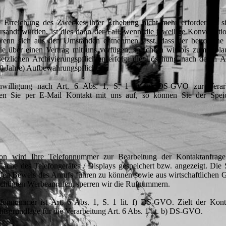
e Erreichung des Zweckes ihrer Erhebung nicht mehr erforderlich s
sandt wurden, ist dies dann der Fall, wenn die jeweilige Konversati
 wenn sich aus den Umständen entnehmen lässt, dass der betroffene
die über einen Vertrag mit uns verfügen, speichern wir bis zum Abl
etzlichen Archivierungspflichten erfolgt die Löschung nach deren 
(10 Jahre) Aufbewahrungspflicht.
Einwilligung nach Art. 6 Abs. 1, S. 1 lit. a) DS-GVO zur Verar
n Sie per E-Mail Kontakt mit uns auf, so können Sie der Spei
on wird Ihre Telefonnummer zur Bearbeitung der Kontaktanfrag
che des Telefongerätes / Displays gespeichert bzw. angezeigt. Die
 den Beweis des Anrufs führen zu können sowie aus wirtschaftlichen
echtigten Werbeanrufen, sperren wir die Rufnummern.
efonnummer ist Art. 6 Abs. 1, S. 1 lit. f) DS-GVO. Zielt der Kont
chtsgrundlage für die Verarbeitung Art. 6 Abs. 1 lit. b) DS-GVO.