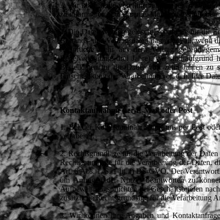
3. Wir können die von Ihnen angegebenen Daten zud
zu informieren oder Ihnen E-Mails mit technische
4. Die Daten werden gelöscht, sobald sie für die Er
Bestands- und Vertragsdaten dann der Fall, wenn di
Ansprüche mehr aus dem Vertrag geltend gemac
Regelverjährung: drei Jahre). Wir sind aufgrund h
Bestelldaten für die Dauer von zehn Jahren zu s
Einschränkung der Verarbeitung vor, d. h. Ihre Dat
Kontaktaufnahme per E-Mail oder Post
1. Bei der Kontaktaufnahme mit uns per Post od
verarbeitet.
2. Rechtsgrundlage für die Verarbeitung der Daten 
Rechtsgrundlage für die Verarbeitung der Daten, di
Art. 6 Abs. 1, S. 1 lit. f) DS-GVO. Der Verantwortl
um Anfragen der Nutzer beantworten zu können
Aufbewahrungspflichten bei Geschäftsbriefen nachk
zusätzliche Rechtsgrundlage für die Verarbeitung Ar
3. Wir können Ihre Angaben und Kontaktanfrag